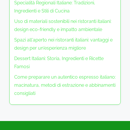
Specialità Regionali Italiane: Tradizioni,
e
n
g
Ingredienti e Stili di Cucina
d
r
i
Uso di materiali sostenibili nei ristoranti italiani:
e
e
design eco-friendly e impatto ambientale
d
n
i
Spazi all'aperto nei ristoranti italiani: vantaggi e
t
e
design per un'esperienza migliore
i
n
Dessert Italiani: Storia, Ingredienti e Ricette
F
t
Famosi
r
i
e
Come preparare un autentico espresso italiano:
e
s
macinatura, metodi di estrazione e abbinamenti
M
c
consigliati
e
h
t
i
o
,
d
T
i