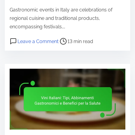
e
Gastronomic events in Italy are celebrations of
n
regional cuisine and traditional products,
t
encompassing festivals,…
P
o
Leave a Comment
13 min read
o
n
s
E
t
v
r
e
e
n
a
t
d
i
t
G
i
a
m
s
e
t