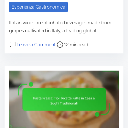
r
Esperienza Gastronomica
o
n
Italian wines are alcoholic beverages made from
o
grapes cultivated in Italy, a leading global…
m
P
o
Leave a Comment
12 min read
i
o
n
c
s
V
i
t
i
i
r
n
n
e
i
I
a
I
t
d
t
a
t
a
l
i
l
i
m
i
a