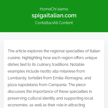
Home
Chi siamo
spigaitalian.com
Contattaci
All Content
S
k
The article explores the regional specialties of Italian
i
cuisine, highlighting how each region offers unique
p
dishes tied to its culinary traditions. Notable
t
examples include risotto alla milanese from
o
Lombardy, tortellini from Emilia-Romagna, and
c
pizza napoletana from Campania. The piece
o
discusses the importance of these specialties in
n
preserving cultural identity and supporting local
t
economies, as well as their role in attracting