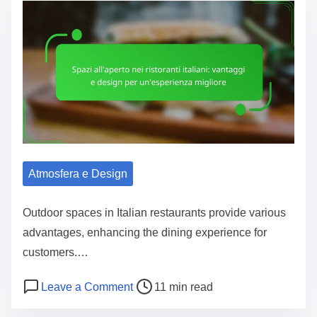
r
o
I
e
d
t
a
i
a
d
m
l
t
a
i
i
t
a
m
e
n
e
r
e
i
Atmosfera e Design
:
a
T
l
Outdoor spaces in Italian restaurants provide various
r
i
advantages, enhancing the dining experience for
a
s
customers.…
d
o
i
P
o
Leave a Comment
11 min read
s
z
o
n
t
i