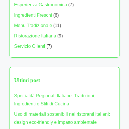
t
r
s
Esperienza Gastronomica
(7)
a
l
n
t
a
p
Ingredienti Freschi
(6)
e
e
g
e
s
e
r
s
Menu Tradizionale
(11)
r
p
r
i
e
o
i
a
Ristorazione Italiana
(9)
i
c
c
n
c
r
e
Servizio Clienti
(7)
e
i
h
e
a
n
n
a
e
n
z
s
l
t
,
t
e
i
e
u
e
i
P
Ultimi post
o
s
r
o
n
i
a
Specialità Regionali Italiane: Tradizioni,
i
n
i
t
Ingredienti e Stili di Cucina
o
n
i
n
Uso di materiali sostenibili nei ristoranti italiani:
c
c
l
design eco-friendly e impatto ambientale
u
h
i