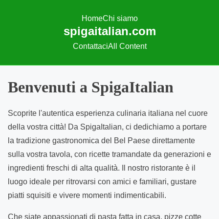
Home
Chi siamo
spigaitalian.com
Contattaci
All Content
S
Benvenuti a SpigaItalian
k
i
Scoprite l'autentica esperienza culinaria italiana nel cuore
p
della vostra città! Da SpigaItalian, ci dedichiamo a portare
t
la tradizione gastronomica del Bel Paese direttamente
o
sulla vostra tavola, con ricette tramandate da generazioni e
c
ingredienti freschi di alta qualità. Il nostro ristorante è il
o
luogo ideale per ritrovarsi con amici e familiari, gustare
n
piatti squisiti e vivere momenti indimenticabili.
t
Che siate appassionati di pasta fatta in casa, pizze cotte
e