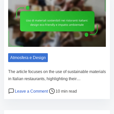
e
c
a
i
d
a
t
l
i
i
m
t
e
à
R
Atmosfera e Design
e
g
The article focuses on the use of sustainable materials
i
in Italian restaurants, highlighting their…
o
P
o
Leave a Comment
10 min read
n
o
n
a
s
U
l
t
s
i