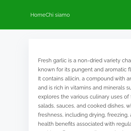
Home
Chi siamo
S
k
i
Fresh garlic is a non-dried variety ch
p
known for its pungent and aromatic 
t
It contains allicin, a compound with a
o
and is rich in vitamins and minerals 
c
explores the various culinary uses of f
o
salads, sauces, and cooked dishes, wh
n
freshness, including drying, freezing, 
t
health benefits associated with regular
e