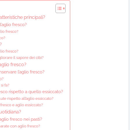
tteristiche principali?
l’aglio fresco?
lio fresco?
sco?
?
lio fresco?
liorare il sapore dei cibi?
aglio fresco?
nservare l’aglio fresco?
ro?
si fa?
resco rispetto a quello essiccato?
ute rispetto all’aglio essiccato?
 fresco e aglio essiccato?
quotidiana?
aglio fresco nei pasti?
arate con aglio fresco?