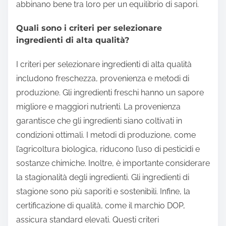
abbinano bene tra loro per un equilibrio di sapori.
Quali sono i criteri per selezionare
ingredienti di alta qualità?
I criteri per selezionare ingredienti di alta qualità
includono freschezza, provenienza e metodi di
produzione. Gli ingredienti freschi hanno un sapore
migliore e maggiori nutrienti. La provenienza
garantisce che gli ingredienti siano coltivati in
condizioni ottimali. I metodi di produzione, come
l’agricoltura biologica, riducono l’uso di pesticidi e
sostanze chimiche. Inoltre, è importante considerare
la stagionalità degli ingredienti. Gli ingredienti di
stagione sono più saporiti e sostenibili. Infine, la
certificazione di qualità, come il marchio DOP,
assicura standard elevati. Questi criteri