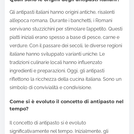
Gli antipasti italiani hanno origini antiche, risalenti
all’epoca romana. Durante i banchetti, i Romani
servivano stuzzichini per stimolare l’appetito. Questi
piatti iniziali erano spesso a base di pesce, carne e
verdure. Con il passare dei secoli, le diverse regioni
italiane hanno sviluppato varianti uniche. Le
tradizioni culinarie locali hanno influenzato
ingredienti e preparazioni. Oggi, gli antipasti
riflettono la ricchezza della cucina italiana. Sono un
simbolo di convivialità e condivisione.
Come si è evoluto il concetto di antipasto nel
tempo?
Il concetto di antipasto si è evoluto
significativamente nel tempo. Inizialmente, gli