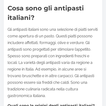
Cosa sono gli antipasti
italiani?
Gli antipasti italiani sono una selezione di piatti serviti
come apertura di un pasto. Questi piatti possono
includere affettati, formaggi, olive e verdure. Gli
antipasti sono progettati per stimolare l’appetito.
Spesso sono preparati con ingredienti freschi e
locali. La varietà degli antipasti varia da regione a
regione in Italia. Ad esempio, in alcune aree si
trovano bruschette e in altre carpacci. Gli antipasti
possono essere sia freddi che caldi. Sono una
tradizione culinaria radicata nella cultura
gastronomica italiana.
Quali sono le origini degli antipasti italiani?