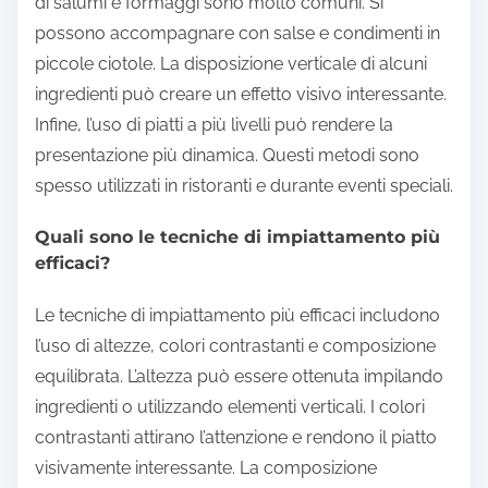
di salumi e formaggi sono molto comuni. Si
possono accompagnare con salse e condimenti in
piccole ciotole. La disposizione verticale di alcuni
ingredienti può creare un effetto visivo interessante.
Infine, l’uso di piatti a più livelli può rendere la
presentazione più dinamica. Questi metodi sono
spesso utilizzati in ristoranti e durante eventi speciali.
Quali sono le tecniche di impiattamento più
efficaci?
Le tecniche di impiattamento più efficaci includono
l’uso di altezze, colori contrastanti e composizione
equilibrata. L’altezza può essere ottenuta impilando
ingredienti o utilizzando elementi verticali. I colori
contrastanti attirano l’attenzione e rendono il piatto
visivamente interessante. La composizione