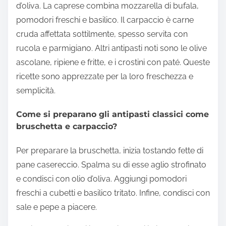
d’oliva. La caprese combina mozzarella di bufala,
pomodori freschi e basilico. Il carpaccio è carne
cruda affettata sottilmente, spesso servita con
rucola e parmigiano. Altri antipasti noti sono le olive
ascolane, ripiene e fritte, e i crostini con paté. Queste
ricette sono apprezzate per la loro freschezza e
semplicità.
Come si preparano gli antipasti classici come
bruschetta e carpaccio?
Per preparare la bruschetta, inizia tostando fette di
pane casereccio. Spalma su di esse aglio strofinato
e condisci con olio d’oliva. Aggiungi pomodori
freschi a cubetti e basilico tritato. Infine, condisci con
sale e pepe a piacere.