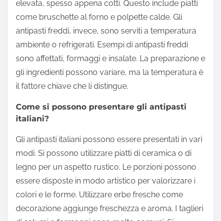
elevata, spesso appena cotti. Questo include piatti
come bruschette al forno e polpette calde. Gli
antipasti freddi, invece, sono serviti a temperatura
ambiente o refrigerati. Esempi di antipasti freddi
sono affettati, formaggi e insalate. La preparazione e
gli ingredienti possono variare, ma la temperatura è
il fattore chiave che li distingue.
Come si possono presentare gli antipasti
italiani?
Gli antipasti italiani possono essere presentati in vari
modi. Si possono utilizzare piatti di ceramica o di
legno per un aspetto rustico. Le porzioni possono
essere disposte in modo artistico per valorizzare i
colori e le forme. Utilizzare erbe fresche come
decorazione aggiunge freschezza e aroma. I taglieri