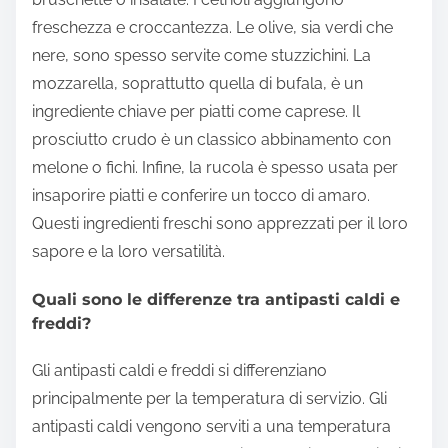
freschezza e croccantezza. Le olive, sia verdi che
nere, sono spesso servite come stuzzichini. La
mozzarella, soprattutto quella di bufala, è un
ingrediente chiave per piatti come caprese. Il
prosciutto crudo è un classico abbinamento con
melone o fichi. Infine, la rucola è spesso usata per
insaporire piatti e conferire un tocco di amaro.
Questi ingredienti freschi sono apprezzati per il loro
sapore e la loro versatilità.
Quali sono le differenze tra antipasti caldi e
freddi?
Gli antipasti caldi e freddi si differenziano
principalmente per la temperatura di servizio. Gli
antipasti caldi vengono serviti a una temperatura