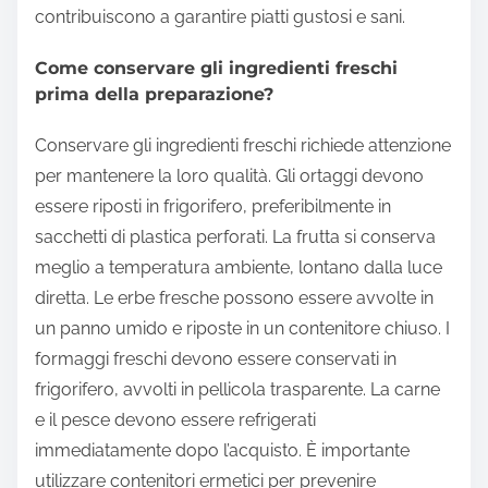
contribuiscono a garantire piatti gustosi e sani.
Come conservare gli ingredienti freschi
prima della preparazione?
Conservare gli ingredienti freschi richiede attenzione
per mantenere la loro qualità. Gli ortaggi devono
essere riposti in frigorifero, preferibilmente in
sacchetti di plastica perforati. La frutta si conserva
meglio a temperatura ambiente, lontano dalla luce
diretta. Le erbe fresche possono essere avvolte in
un panno umido e riposte in un contenitore chiuso. I
formaggi freschi devono essere conservati in
frigorifero, avvolti in pellicola trasparente. La carne
e il pesce devono essere refrigerati
immediatamente dopo l’acquisto. È importante
utilizzare contenitori ermetici per prevenire