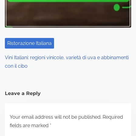
Ristorazione Italiana
Vini Italiani: regioni vinicole, varietà di uva e abbinamenti
con il cibo
Leave a Reply
Your email address will not be published.
Required
fields are marked
*