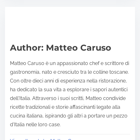
e
t
t
r
h
e
i
a
s
d
p
Author: Matteo Caruso
t
o
i
s
Matteo Caruso è un appassionato chef e scrittore di
m
t
gastronomia, nato e cresciuto tra le colline toscane.
e
o
Con oltre dieci anni di esperienza nella ristorazione,
n
ha dedicato la sua vita a esplorare i sapori autentici
:
dell'Italia. Attraverso i suoi scritti, Matteo condivide
ricette tradizionali e storie affascinanti legate alla
cucina italiana, ispirando gli altri a portare un pezzo
d'Italia nelle loro case.