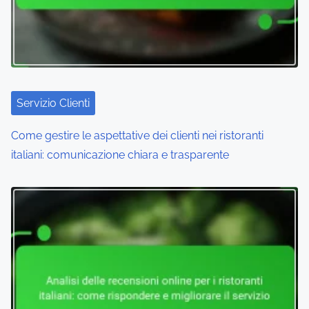
g
a
t
i
Servizio Clienti
o
Come gestire le aspettative dei clienti nei ristoranti
n
italiani: comunicazione chiara e trasparente