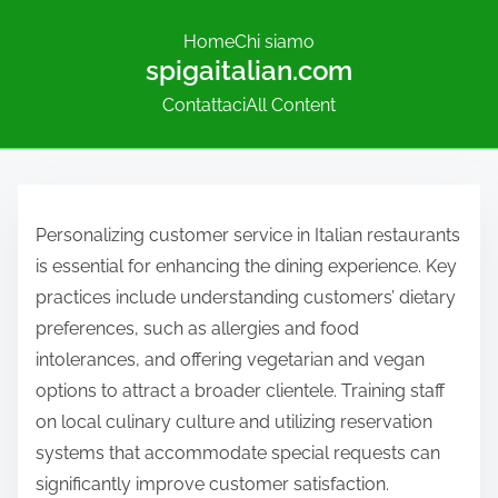
Home
Chi siamo
spigaitalian.com
Contattaci
All Content
S
k
Personalizing customer service in Italian restaurants
i
is essential for enhancing the dining experience. Key
p
practices include understanding customers’ dietary
t
preferences, such as allergies and food
o
intolerances, and offering vegetarian and vegan
c
options to attract a broader clientele. Training staff
o
on local culinary culture and utilizing reservation
n
systems that accommodate special requests can
t
significantly improve customer satisfaction.