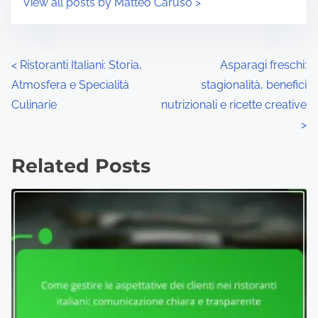
View all posts by Matteo Caruso >
P
<
Ristoranti Italiani: Storia,
Asparagi freschi:
Atmosfera e Specialità
stagionalità, benefici
o
Culinarie
nutrizionali e ricette creative
s
>
t
Related Posts
s
n
a
v
i