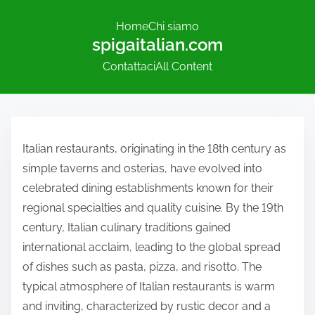
Home
Chi siamo
spigaitalian.com
Contattaci
All Content
S
k
Italian restaurants, originating in the 18th century as
i
simple taverns and osterias, have evolved into
p
celebrated dining establishments known for their
t
regional specialties and quality cuisine. By the 19th
o
century, Italian culinary traditions gained
c
international acclaim, leading to the global spread
o
of dishes such as pasta, pizza, and risotto. The
n
typical atmosphere of Italian restaurants is warm
t
and inviting, characterized by rustic decor and a