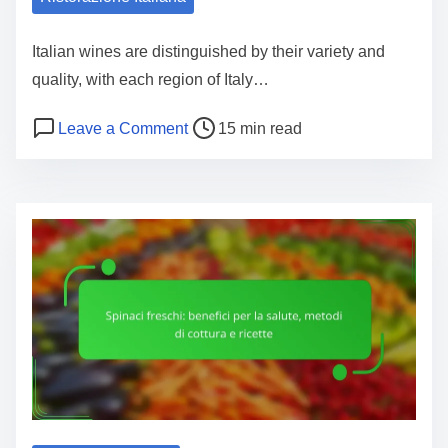
c
h
Italian wines are distinguished by their variety and
e
quality, with each region of Italy…
:
P
o
Leave a Comment
15 min read
v
o
n
a
s
V
r
t
i
i
r
n
e
e
i
t
a
I
à
d
t
,
t
a
b
i
l
e
m
i
n
e
a
e