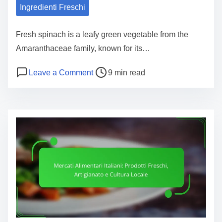
n
Ingredienti Freschi
f
i
i
:
Fresh spinach is a leafy green vegetable from the
c
r
Amaranthaceae family, known for its…
i
e
p
P
o
Leave a Comment
9 min read
g
e
o
n
i
r
s
S
o
l
t
p
n
a
r
i
i
s
e
n
v
a
a
a
i
l
d
c
n
u
t
i
i
t
i
f
c
e
m
r
o
e