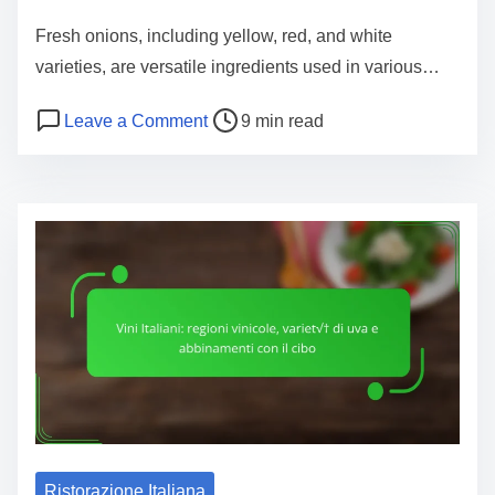
e
Fresh onions, including yellow, red, and white
n
varieties, are versatile ingredients used in various…
t
P
o
Leave a Comment
9 min read
o
n
s
C
t
i
r
p
e
o
a
l
d
l
t
e
i
f
m
r
e
e
s
Ristorazione Italiana