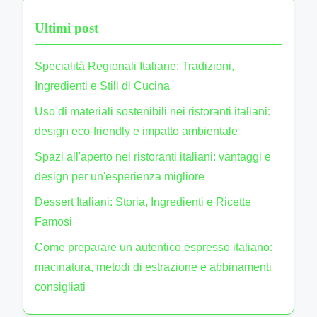
i
o
e
z
m
Ultimi post
c
i
i
n
e
h
r
o
t
Specialità Regionali Italiane: Tradizioni,
e
i
n
,
Ingredienti e Stili di Cucina
d
s
e
c
i
Uso di materiali sostenibili nei ristoranti italiani:
t
h
p
design eco-friendly e impatto ambientale
o
e
r
r
Spazi all'aperto nei ristoranti italiani: vantaggi e
f
o
a
design per un'esperienza migliore
r
d
n
i
Dessert Italiani: Storia, Ingredienti e Ricette
u
t
n
Famosi
z
i
o
i
Come preparare un autentico espresso italiano:
i
m
o
macinatura, metodi di estrazione e abbinamenti
t
a
n
consigliati
a
t
e
l
i